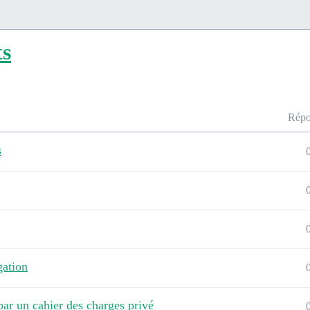
ts
Répo
s
gation
par un cahier des charges privé