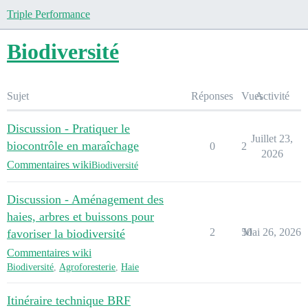
Triple Performance
Biodiversité
Sujet
Réponses
Vues
Activité
Discussion - Pratiquer le
Juillet 23,
biocontrôle en maraîchage
0
2
2026
Commentaires wiki
Biodiversité
Discussion - Aménagement des
haies, arbres et buissons pour
2
50
Mai 26, 2026
favoriser la biodiversité
Commentaires wiki
Biodiversité
,
Agroforesterie
,
Haie
Itinéraire technique BRF