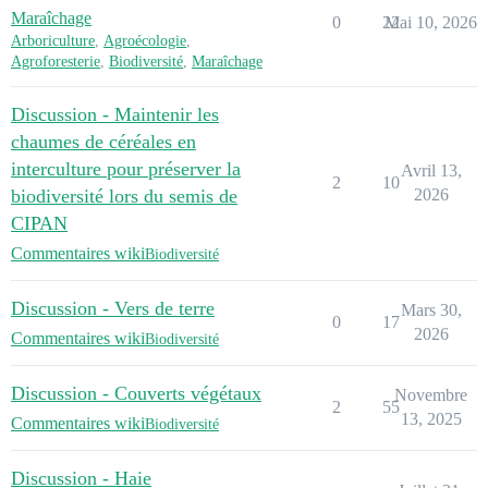
Maraîchage
0
22
Mai 10, 2026
Arboriculture
,
Agroécologie
,
Agroforesterie
,
Biodiversité
,
Maraîchage
Discussion - Maintenir les
chaumes de céréales en
interculture pour préserver la
Avril 13,
2
10
biodiversité lors du semis de
2026
CIPAN
Commentaires wiki
Biodiversité
Discussion - Vers de terre
Mars 30,
0
17
2026
Commentaires wiki
Biodiversité
Discussion - Couverts végétaux
Novembre
2
55
13, 2025
Commentaires wiki
Biodiversité
Discussion - Haie