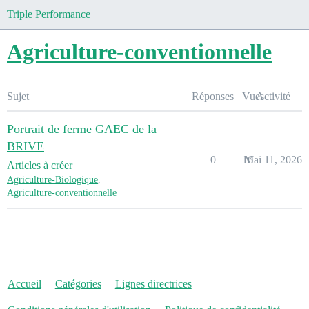
Triple Performance
Agriculture-conventionnelle
Sujet
Réponses
Vues
Activité
Portrait de ferme GAEC de la
BRIVE
0
16
Mai 11, 2026
Articles à créer
Agriculture-Biologique
,
Agriculture-conventionnelle
Accueil
Catégories
Lignes directrices