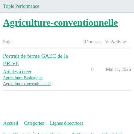
Triple Performance
Agriculture-conventionnelle
Sujet
Réponses
Vues
Activité
Portrait de ferme GAEC de la
BRIVE
0
16
Mai 11, 2026
Articles à créer
Agriculture-Biologique
,
Agriculture-conventionnelle
Accueil
Catégories
Lignes directrices