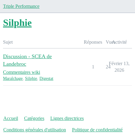
Triple Performance
Silphie
Sujet
Réponses
Vues
Activité
Discussion - SCEA de
Landebroc
Février 13,
1
24
2026
Commentaires wiki
Maraîchage
,
Silphie
,
Digestat
Accueil
Catégories
Lignes directrices
Conditions générales d'utilisation
Politique de confidentialité