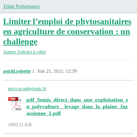
Triple Performance
Limiter l’emploi de phytosanitaires
en agriculture de conservation : un
challenge
Autres
Articles à créer
astrid.robette
1
Juin 21, 2021, 12:39
geco.ecophytopic.fr
pdf_Semis_direct_dans_une_exploitation_e
n_polyculture__levage_dans_la_plaine_Jur
assienne_1.pdf
1095.11 KB