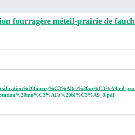
tion fourragère méteil-prairie de fauc
ersification%20fourrg%C3%A8re%20m%C3%A9teil-prai
0rotation%20ma%C3%AFs%20bl%C3%A9_0.pdf