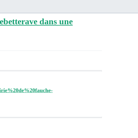
hebetterave dans une
rie%20de%20fauche-